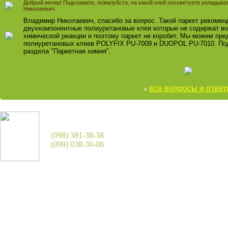
Добрый вечер! Подскажите, пожалуйста, на какой клей посоветуете укладыв
Николаевич.
Владимир Николаевич, спасибо за вопрос. Такой паркет рекомен
двухкомпонентные полиуретановые клея которые не содержат во
химической реакции и поэтому паркет не коробит. Мы можем пр
полиуретановых клеев POLYFIX PU-7009 и DUOPOL PU-7010. Под
раздела "Паркетная химия".
все вопросы и отве
»
(098) 381-38-38
(099) 038-30-08