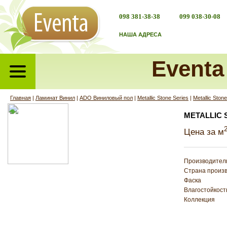
098 381-38-38
099 038-30-08
НАША АДРЕСА
Eventa
Главная
|
Ламинат Винил
|
ADO Виниловый пол
|
Metallic Stone Series
|
Metallic Ston
METALLIC 
Цена за м
Производител
Страна произ
Фаска
Влагостойкост
Коллекция