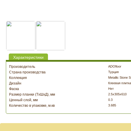
Характеристики
Производитель
ADOfloor
Страна производства
Турция
Коллекция
Metallic Stone S
Дизайн
Клеевая плитк
Фаска
Нет
Размер планки (ТxШxД), мм
2.5х305x610
Ценный слой, мм
0.3
Количество в упаковке, м.кв
3.685