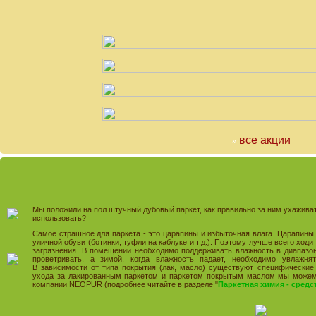
все акции
»
Мы положили на пол штучный дубовый паркет, как правильно за ним ухажива
использовать?
Самое страшное для паркета - это царапины и избыточная влага. Царапины п
уличной обуви (ботинки, туфли на каблуке и т.д.). Поэтому лучше всего ходи
загрязнения. В помещении необходимо поддерживать влажность в диапазо
проветривать, а зимой, когда влажность падает, необходимо увлажня
В зависимости от типа покрытия (лак, масло) существуют специфические
ухода за лакированным паркетом и паркетом покрытым маслом мы може
компании NEOPUR (подробнее читайте в разделе "
Паркетная химия - средс