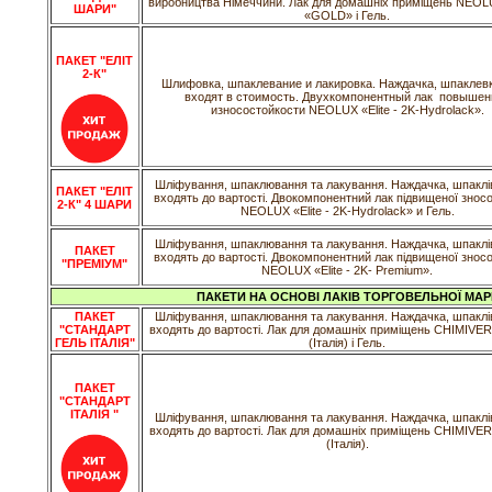
виробництва Німеччини. Лак для домашніх приміщень NEOL
ШАРИ"
«GOLD» і Гель.
ПАКЕТ "ЕЛІТ
2-К"
Шлифовка, шпаклевание и лакировка. Наждачка, шпаклевк
входят в стоимость. Двухкомпонентный лак повышен
износостойкости NEOLUX «Elite - 2K-Hydrolack».
Шліфування, шпаклювання та лакування. Наждачка, шпаклів
ПАКЕТ "ЕЛІТ
входять до вартості. Двокомпонентний лак підвищеної зносо
2-К" 4 ШАРИ
NEOLUX «Elite - 2K-Hydrolack» и Гель.
Шліфування, шпаклювання та лакування. Наждачка, шпаклів
ПАКЕТ
входять до вартості. Двокомпонентний лак підвищеної зносо
"ПРЕМІУМ"
NEOLUX «Elite - 2K- Premium».
ПАКЕТИ НА ОСНОВІ ЛАКІВ ТОРГОВЕЛЬНОЇ МАРКИ
ПАКЕТ
Шліфування, шпаклювання та лакування. Наждачка, шпаклів
"СТАНДАРТ
входять до вартості. Лак для домашніх приміщень CHIMIVER 
ГЕЛЬ ІТАЛІЯ"
(Італія) і Гель.
ПАКЕТ
"СТАНДАРТ
ІТАЛІЯ "
Шліфування, шпаклювання та лакування. Наждачка, шпаклів
входять до вартості. Лак для домашніх приміщень CHIMIVER 
(Італія).