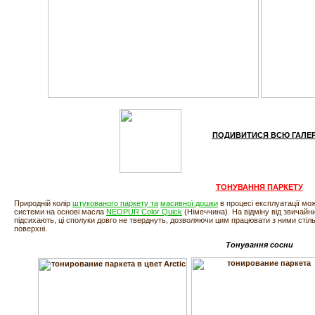
ПОДИВИТИСЯ
ВСЮ ГАЛЕ
ТОНУВАННЯ ПАРКЕТУ
Природній колір
штукованого паркету
та
масивної дошки
в процесі експлуатації мо
системи на основі масла
NEOPUR Color Quick
(Німеччина). На відміну від звичайн
підсихають, ці сполуки довго не тверднуть, дозволяючи цим працювати з ними стільки
поверхні.
Тонування сосни