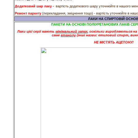
Додатковий шар лаку
-
вартість додаткового шару уточнюйте в нашого мен
Ремонт паркету
(перекладання, зміцнення тощо) - вартість уточнюйте в наш
ЛАКИ НА СПИРТОВІЙ ОСНОВ
ПАКЕТИ НА ОСНОВІ ПОЛІУРЕТАНОВИХ ЛАКІВ СЕРІ
Лаки цієї серії мають
мінімальний запах
, оскільки виробляються на
саме
етанолу
(інші назви: етиловий спирт, винн
НЕ МІСТЯТЬ АЦЕТОНУ
!