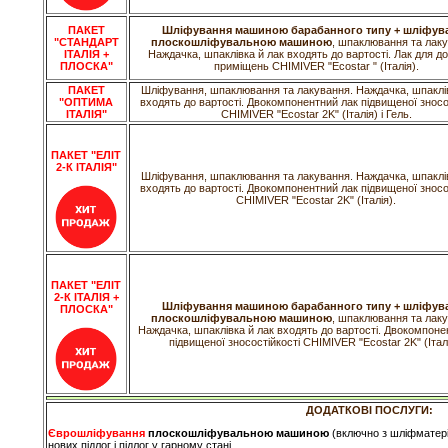
ПАКЕТ
Шліфування машиною барабанного типу + шліфув
"СТАНДАРТ
плоскошліфувальною машиною
, шпаклювання та лаку
ІТАЛІЯ +
Наждачка, шпаклівка й лак входять до вартості. Лак для д
ПЛОСКА"
приміщень CHIMIVER "Ecostar " (Італія).
ПАКЕТ
Шліфування, шпаклювання та лакування. Наждачка, шпаклів
"ОПТИМА
входять до вартості. Двокомпонентний лак підвищеної зносо
ІТАЛІЯ"
CHIMIVER "Ecostar 2K" (Італія) і Гель.
ПАКЕТ "ЕЛІТ
2-К ІТАЛІЯ"
Шліфування, шпаклювання та лакування. Наждачка, шпаклів
входять до вартості. Двокомпонентний лак підвищеної зносо
CHIMIVER "Ecostar 2K" (Італія).
ПАКЕТ "ЕЛІТ
2-К ІТАЛІЯ
+
Шліфування машиною барабанного типу + шліфув
ПЛОСКА"
плоскошліфувальною машиною
, шпаклювання та лаку
Наждачка, шпаклівка й лак входять до вартості. Двокомпоне
підвищеної зносостійкості CHIMIVER "Ecostar 2K" (Італі
ДОДАТКОВІ ПОСЛУГИ:
Єврошліфування
плоскошліфувальною машиною
(включно з шліфматер
нових підлог і підлог у гарному стані.