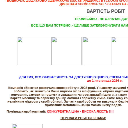
ВОДНОЧАС ДОДАТКОВО ОДЕРЖУЮЧИ ЯКІСТЬ, НАДІЙНІСТЬ І СПОКІЙ ПРО
ДИВУВАТИ СВОЇХ КЛІЄНТІВ. ЧЕКАЄМО НА 
ВАРТІСТЬ РОБІТ
ПРОФЕСІЙНО - НЕ ОЗНАЧАЄ ДО
ВСЕ, ЩО ВАМ ПОТРІБНО, - ЦЕ ЛИШЕ ЗАТЕЛЕФОНУВАТИ НАМ
ДЛЯ ТИХ, ХТО ОБИРАЄ ЯКІСТЬ ЗА ДОСТУПНОЮ ЦІНОЮ, СПЕЦІАЛЬН
до
1 листопада
2024 р
.
Компанія «Евента» розпочала свою роботу в 2002 році. У нашому магазині 
побачити, як зміниться Ваша підлога після шліфування, обрати підхожи
тонування, замовити послуги з укладання чи реставрації підлоги, а також
паркет, масивну та паркетну дошку, ламінат і паркетну хімію. Саме тому к
незмінним лідером у своїй області. За час нашої роботи ми виконали безліч 
приватних замовлень, за що маємо низку подяк.
Політика нашої компанії:
КОНКУРЕНТНА ЦІНА - ВИСОКА ЯКІСТЬ !!!!
ПЕРЕВАГИ РОБОТИ З НАМИ: