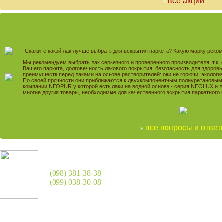
все акции
»
Скажите какой лак лучше выбрать для вскрытия паркета? Какую марку рек
Мы рекомендуем выбрать лак серьезного и проверенного производителя, т.к.
Вашего паркета, долговечность лакового покрытия, безопасность для здоровья
преимуществ перед лаками на основе растворителей: они не горючи, экологи
По своей прочности они приближаются к двухкомпонентным полиуретановым
компании NEOPUR у которой есть лаки на водной основе - серия NEOLUX и л
многие другия товары, необходимые для качественного вскрытия паркетного 
все вопросы и отве
»
(098) 381-38-38
(099) 038-30-08