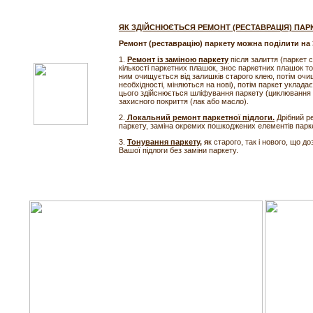
ЯК ЗДІЙСНЮЄТЬСЯ РЕМОНТ (РЕСТАВРАЦІЯ) ПАР
Ремонт (реставрацію) паркету можна поділити на 
1.
Ремонт із заміною паркету
після залиття (паркет
кількості паркетних плашок, знос паркетних плашок т
ним очищується від залишків старого клею, потім очищ
необхідності, міняються на нові), потім паркет уклад
цього здійснюється шліфування паркету (циклювання
захисного покриття (лак або масло).
2.
Локальний ремонт паркетної підлоги.
Дрібний р
паркету, заміна окремих пошкоджених елементів парке
3.
Тонування паркету
, я
к старого, так і нового, що 
Вашої підлоги без заміни паркету.