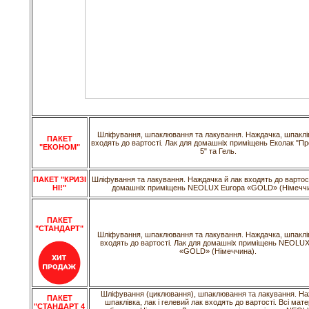
Шліфування, шпаклювання та лакування. Наждачка, шпаклів
ПАКЕТ
входять до вартості. Лак для домашніх приміщень Еколак "П
"ЕКОНОМ"
5" та Гель.
ПАКЕТ "КРИЗІ
Шліфування та лакування. Наждачка й лак входять до вартост
НІ!"
домашніх приміщень NEOLUX Europa «GOLD» (Німеччи
ПАКЕТ
"СТАНДАРТ"
Шліфування, шпаклювання та лакування. Наждачка, шпаклів
входять до вартості. Лак для домашніх приміщень NEOLUX
«GOLD» (Німеччина).
Шліфування (циклювання), шпаклювання та лакування. На
ПАКЕТ
шпаклівка, лак і гелевий лак входять до вартості. Всі мате
"СТАНДАРТ 4