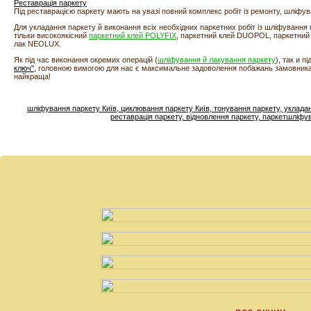
Реставрація паркету
Під реставрацією паркету мають на увазі повний комплекс робіт із ремонту, шліфу
Для укладання паркету й виконання всіх необхідних паркетних робіт із шліфування
тільки високоякісний
паркетний клей
POLYFIX
, паркетний клей DUOPOL, паркетний
лак NEOLUX.
Як під час виконання окремих операцій (
шліфування й лакування паркету
), так и п
ключ"
,
головною вимогою для нас є максимальне задоволення побажань замовник
найкраща!
шліфування паркету Київ, циклювання паркету Київ, тонування паркету, укладанн
реставрація паркету, відновлення паркету, паркетшліф