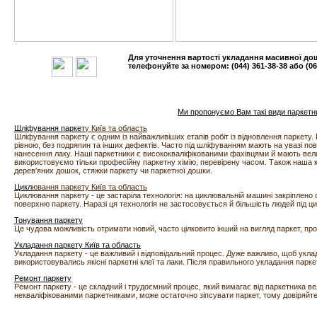
Для уточнення вартості укладання масивної до
телефонуйте за номером: (044) 361-38-38 або (068
Ми пропонуємо Вам такі види паркетни
Шліфування паркет
у Київ та область
Шліфування паркету є одним із найважливіших етапів робіт із відновлення паркету
рівною, без подряпин та інших дефектів. Часто під шліфуванням мають на увазі пов
нанесення лаку. Наші паркетники є висококваліфікованими фахівцями й мають велич
використовуємо тільки професійну паркетну хімію, перевірену часом. Також наша 
дерев'яних дошок, стяжки паркету чи паркетної дошки.
Цикл
ювання паркету Київ та область
Циклювання паркету - це застаріла технологія: на циклювальній машині закріплено с
поверхню паркету. Наразі ця технологія не застосовується й більшість людей під 
Тонування паркету
Це чудова можливість отримати новий, часто цілковито інший на вигляд паркет, пр
Укладання паркету Київ та область
Укладання паркету - це важливий і відповідальний процес. Дуже важливо, щоб укла
використовувались якісні паркетні клеї та лаки. Після правильного укладання парке
Ремонт паркету
Ремонт паркету - це складний і трудоємний процес, який вимагає від паркетника ве
некваліфікованими паркетниками, може остаточно зіпсувати паркет, тому довіряйте