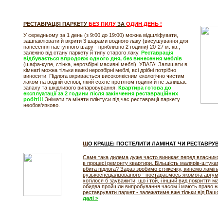
РЕСТАВРАЦІЯ ПАРКЕТУ
БЕЗ ПИЛУ
ЗА
ОДИН ДЕНЬ !
У середньому за 1 день (з 9:00 до 19:00) можна відшліфувати,
зашпаклювати й вкрити 3 шарами водного лаку (висушування для
нанесення наступного шару - приблизно 2 години) 20-27 м. кв.,
залежно від стану паркету й типу старого лаку.
Реставрація
відбувається впродовж одного дня, без винесення меблів
(шафа-купе, стінка, нерозбірні масивні меблі). УВАГА! Залишати в
кімнаті можна тільки важкі нерозбірні меблі, всі дрібні потрібно
виносити. Підлога вкривається високоякісним екологічно чистим
лаком на водній основі, який сохне протягом години й не залишає
запаху та шкідливого випаровування.
Квартира готова до
експлуатації за 2 години після закінчення реставраційних
робіт!!!
Знімати та міняти плінтуси під час реставрації паркету
необов'язково.
Щ
О КРАЩЕ: ПОСТЕЛИТИ ЛАМІНАТ ЧИ РЕСТАВРУ
Саме така дилема дуже часто виникає перед власнико
в процесі ремонту квартири. Більшість малярів-штука
вбита підлога? Зараз зробимо стяжечку, кинемо ламінат
вузькоспеціалізованого - постараємось якомога аргум
хотілося б зауважити, що і той, і інший вид покриття м
обидва пройшли випробування часом і мають право на
реставрувати паркет - залежатиме вже тільки від Ваш
далі >