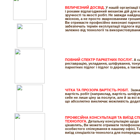
ВЕЛИЧЕЗНИЙ ДОСВІД.
У нашій організації
і роками відлагоджений механізм дій для 
зручності та якості робіт. Не завжди найде
якісною, а не просто змарнованими гроши
Ви отримаєте професійно виконані паркетн
забезпечать термін експлуатації підлоги від
залежно від технології та використовувани
ПОВНИЙ СПЕКТР ПАРКЕТНИХ ПОСЛУГ.
А с
реставрацію, укладання, шліфування, тону
паркетних підлог і підлог із дерева, а так
ЧІТКА ТА ПРОЗОРА ВАРТІСТЬ РОБІТ.
Зазна
вартість робіт (наприклад, вартість шліфу
себе не лише ціну за послуги, але й за всі 
що абсолютно виключає можливість додат
ПРОФЕСІЙНА КОНСУЛЬТАЦІЯ ТА ВИЇЗД СП
ТЕХНОЛОГА
.
Детальну консультацію щодо в
цікавлять, Ви можете отримати телефоном 
особистого спілкування в нашому офісі. 
виїзд спеціаліста-технолога для попередньо