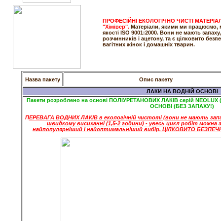
ПРОФЕСІЙНІ ЕКОЛОГІЧНО ЧИСТІ МАТЕРІАЛ
"Хімівер".
Матеріали, якими ми працюємо, 
якості ISO 9001:2000. Вони не мають запаху,
розчинників і ацетону, та є цілковито безп
вагітних жінок і домашніх
тварин.
Назва пакету
Опис пакету
ЛАКИ НА ВОДНІЙ ОСНОВІ
Пакети розроблено на основі ПОЛІУРЕТАНОВИХ ЛАКІВ серій NEOLUX (Ні
ОСНОВІ (БЕЗ ЗАПАХУ!)
П
ЕРЕВАГА ВОДНИХ ЛАКІВ в екологічній чистоті (вони не мають запах
швидкому висиханні (1,5-2 години) - увесь цикл робіт можна з
найпопулярніший і найоптимальніший вибір. ЦІЛКОВИТО БЕЗПЕЧН