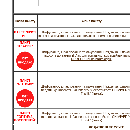
Назва пакету
Опис пакету
ПАКЕТ "КРИЗІ
Шліфування, шпаклювання та лакування. Наждачка, шпаклів
НІ!"
входять до вартості. Лак для домашніх приміщень виробництв
ПАКЕТ
"КЛАСИК"
Шліфування, шпаклювання та лакування. Наждачка, шпаклів
входять до вартості. Лак для домашніх і комерційних при
NEOPUR «Kunstharzsiegel»
.
ПАКЕТ
"ОПТИМА
"
Шліфування, шпаклювання та лакування. Наждачка, шпаклів
входять до вартості. Лак високої зносостійкості CHIMIVER "
Traffik" (Італія).
ПАКЕТ
Шліфування, шпаклювання та лакування. Наждачка, шпаклів
"ОПТИМА
входять до вартості. Лак високої зносостійкості CHIMIVER "
ПОСИЛЕНИЙ
"
Traffik" (Італія).
ДОДАТКОВІ ПОСЛУГИ: