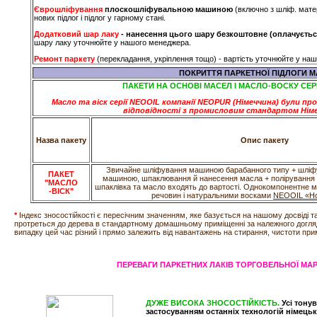
Єврошліфування
плоскошліфувальною машиною
(включно з шліф. мате
нових підлог і підлог у гарному стані.
Додатковий шар лаку
- нанесення цього шару безкоштовне
(оплачується
шару лаку уточнюйте у нашого менеджера.
Ремонт паркету
(перекладання, укріплення тощо) - вартість уточнюйте у на
ПОКРИТТЯ ПАРКЕТНОЇ ПІДЛОГИ 
ПАКЕТИ НА ОСНОВІ МАСЕЛ І МАСЛО-ВОСКУ СЕР
Масло та віск серії NEOOIL компанії NEOPUR (Німеччина) були п
відповідності з промисловим стандартом Німеч
Назва пакету
Опис пакету
Звичайне шліфування машиною барабанного типу + шлі
ПАКЕТ
машиною, шпаклювання й нанесення масла + полірування
"МАСЛО
шпаклівка та масло входять до вартості. Однокомпонентне м
-ВІСК"
речовин і натуральними восками
NEOOIL «Ho
*
Індекс зносостійкості є пересічним значенням, яке базується на нашому досвіді та
протреться до дерева в стандартному домашньому приміщенні за належного догля
випадку цей час різний і прямо залежить від навантажень на стирання, чистоти при
ПЕРЕВАГИ ПАРКЕТНИХ ЛАКІВ ТОРГОВЕЛЬНОЇ МАР
ДУЖЕ ВИСОКА ЗНОСОСТІЙКІСТЬ.
Усі тону
застосуванням останніх технологій німець