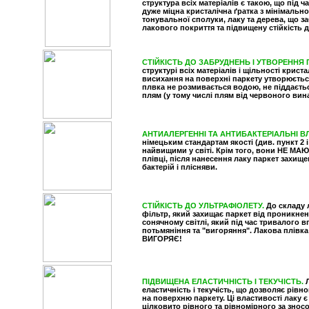
структура всіх матеріалів є такою, що під 
дуже міцна кристалічна ґратка з мінімаль
тонувальної сполуки, лаку та дерева, що з
лакового покриття та підвищену стійкість д
СТІЙКІСТЬ ДО ЗАБРУДНЕНЬ І УТВОРЕННЯ 
структурі всіх матеріалів і щільності крист
висихання на поверхні паркету утворюється
плвка не розмивається водою, не піддаєтьс
плям (у тому числі плям від червоного вина
АНТИАЛЕРГЕННІ ТА АНТИБАКТЕРІАЛЬНІ В
німецьким стандартам якості (див. пункт 2 і
найвищими у світі. Крім того, вони НЕ МА
плівці, після нанесення лаку паркет захище
бактерій і плісняви.
СТІЙКІСТЬ ДО УЛЬТРАФІОЛЕТУ.
До складу 
фільтр, який захищає паркет від проникнен
сонячному світлі, який під час тривалого 
потьмяніння та "вигоряння". Лакова плів
ВИГОРЯЄ!
ПІДВИЩЕНА ЕЛАСТИЧНІСТЬ І ТЕКУЧІСТЬ.
еластичність і текучість, що дозволяє рівн
на поверхню паркету. Ці властивості лаку
цілковито рівного та рівномірного за зносо