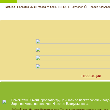
Главная
|
Паркетна хімія
|
Масла та воски
|
NEOOIL Holzboden-Öl (Неоойл Хользбод
все акции
»
Помогите!!! У меня прорвало трубу и залило паркет горячей водо
Заранее большое спасибо! Наталья Владимировна.
Добрый день, Наталья Владимировна. Такое, к сожалению, может случиться 