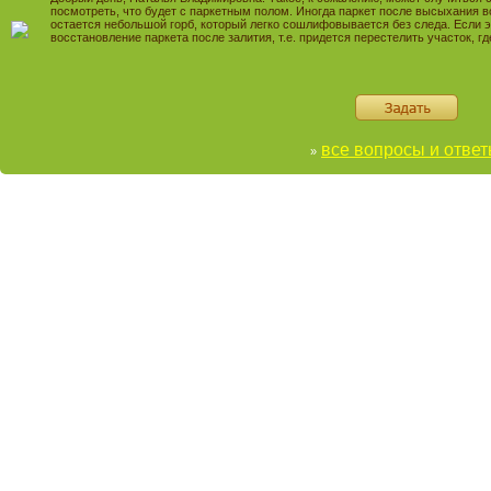
посмотреть, что будет с паркетным полом. Иногда паркет после высыхания в
остается небольшой горб, который легко сошлифовывается без следа. Если э
восстановление паркета после залития, т.е. придется перестелить участок, гд
все вопросы и отве
»